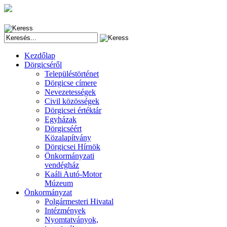
Kezdőlap
Dörgicséről
Településtörténet
Dörgicse címere
Nevezetességek
Civil közösségek
Dörgicsei értéktár
Egyházak
Dörgicséért
Közalapítvány
Dörgicsei Hírnök
Önkormányzati
vendégház
Kaáli Autó-Motor
Múzeum
Önkormányzat
Polgármesteri Hivatal
Intézmények
Nyomtatványok,