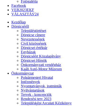
Fotógaléria
Facebook
VEB2023EKF
VÁLASZTÁS'24
Kezdőlap
Dörgicséről
Településtörténet
Dörgicse címere
Nevezetességek
Civil közösségek
Dörgicsei értéktár
Egyházak
Dörgicséért Közalapítvány
Dörgicsei Hírnök
Önkormányzati vendégház
Kaáli Autó-Motor Múzeum
Önkormányzat
Polgármesteri Hivatal
Intézmények
Nyomtatványok, iratminták
Nyilvántartások
Tervek - koncepciók
Rendezési terv 2023
Településképi Arculati Kézikönyv