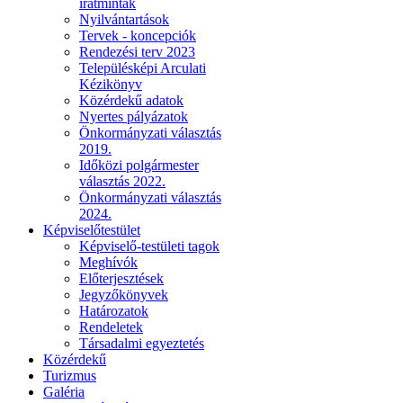
iratminták
Nyilvántartások
Tervek - koncepciók
Rendezési terv 2023
Településképi Arculati
Kézikönyv
Közérdekű adatok
Nyertes pályázatok
Önkormányzati választás
2019.
Időközi polgármester
választás 2022.
Önkormányzati választás
2024.
Képviselőtestület
Képviselő-testületi tagok
Meghívók
Előterjesztések
Jegyzőkönyvek
Határozatok
Rendeletek
Társadalmi egyeztetés
Közérdekű
Turizmus
Galéria