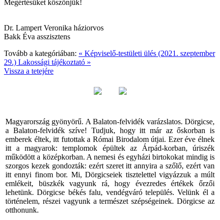
Megértésüket köszönjük!
Dr. Lampert Veronika háziorvos
Bakk Éva asszisztens
Tovább a kategóriában:
« Képviselő-testületi ülés (2021. szeptember
29.)
Lakossági tájékoztató »
Vissza a tetejére
Magyarország gyönyörű. A Balaton-felvidék varázslatos. Dörgicse,
a Balaton-felvidék szíve! Tudjuk, hogy itt már az őskorban is
emberek éltek, itt futottak a Római Birodalom útjai. Ezer éve élnek
itt a magyarok: templomok épültek az Árpád-korban, úriszék
működött a középkorban. A nemesi és egyházi birtokokat mindig is
szorgos kezek gondozták: ezért szeret itt annyira a szőlő, ezért van
itt ennyi finom bor. Mi, Dörgicseiek tisztelettel vigyázzuk a múlt
emlékeit, büszkék vagyunk rá, hogy évezredes értékek őrzői
lehetünk. Dörgicse békés falu, vendégváró település. Velünk él a
történelem, részei vagyunk a természet szépségeinek. Dörgicse az
otthonunk.