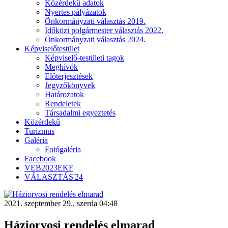
Közérdekű adatok
Nyertes pályázatok
Önkormányzati választás 2019.
Időközi polgármester választás 2022.
Önkormányzati választás 2024.
Képviselőtestület
Képviselő-testületi tagok
Meghívók
Előterjesztések
Jegyzőkönyvek
Határozatok
Rendeletek
Társadalmi egyeztetés
Közérdekű
Turizmus
Galéria
Fotógaléria
Facebook
VEB2023EKF
VÁLASZTÁS'24
2021. szeptember 29., szerda 04:48
Háziorvosi rendelés elmarad