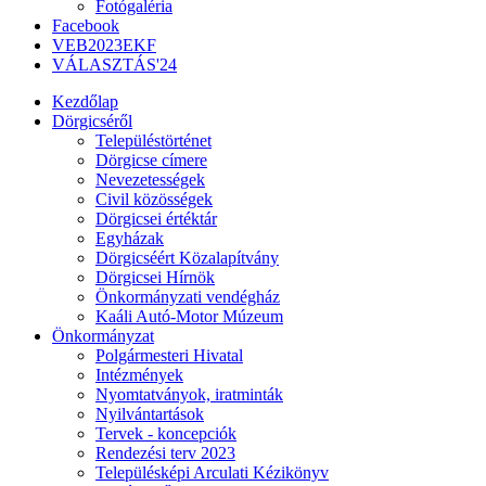
Fotógaléria
Facebook
VEB2023EKF
VÁLASZTÁS'24
Kezdőlap
Dörgicséről
Településtörténet
Dörgicse címere
Nevezetességek
Civil közösségek
Dörgicsei értéktár
Egyházak
Dörgicséért Közalapítvány
Dörgicsei Hírnök
Önkormányzati vendégház
Kaáli Autó-Motor Múzeum
Önkormányzat
Polgármesteri Hivatal
Intézmények
Nyomtatványok, iratminták
Nyilvántartások
Tervek - koncepciók
Rendezési terv 2023
Településképi Arculati Kézikönyv