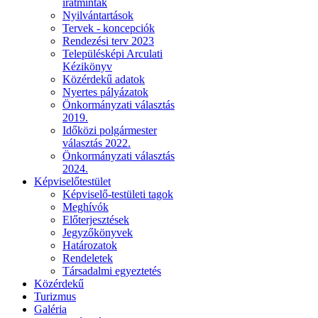
iratminták
Nyilvántartások
Tervek - koncepciók
Rendezési terv 2023
Településképi Arculati
Kézikönyv
Közérdekű adatok
Nyertes pályázatok
Önkormányzati választás
2019.
Időközi polgármester
választás 2022.
Önkormányzati választás
2024.
Képviselőtestület
Képviselő-testületi tagok
Meghívók
Előterjesztések
Jegyzőkönyvek
Határozatok
Rendeletek
Társadalmi egyeztetés
Közérdekű
Turizmus
Galéria