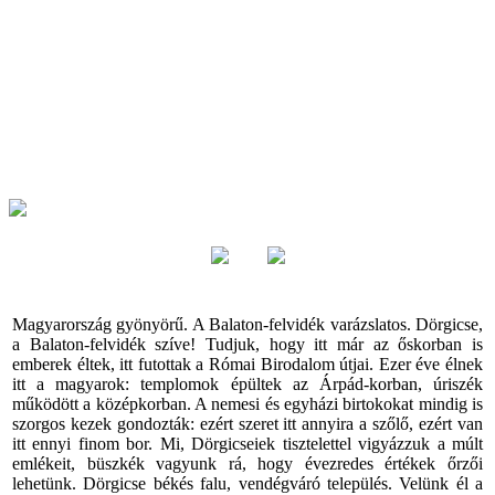
Magyarország gyönyörű. A Balaton-felvidék varázslatos. Dörgicse,
a Balaton-felvidék szíve! Tudjuk, hogy itt már az őskorban is
emberek éltek, itt futottak a Római Birodalom útjai. Ezer éve élnek
itt a magyarok: templomok épültek az Árpád-korban, úriszék
működött a középkorban. A nemesi és egyházi birtokokat mindig is
szorgos kezek gondozták: ezért szeret itt annyira a szőlő, ezért van
itt ennyi finom bor. Mi, Dörgicseiek tisztelettel vigyázzuk a múlt
emlékeit, büszkék vagyunk rá, hogy évezredes értékek őrzői
lehetünk. Dörgicse békés falu, vendégváró település. Velünk él a