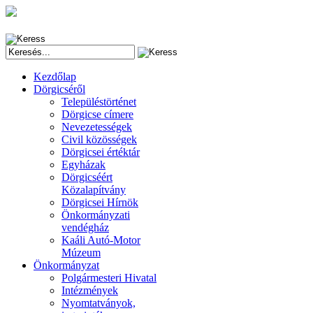
Kezdőlap
Dörgicséről
Településtörténet
Dörgicse címere
Nevezetességek
Civil közösségek
Dörgicsei értéktár
Egyházak
Dörgicséért
Közalapítvány
Dörgicsei Hírnök
Önkormányzati
vendégház
Kaáli Autó-Motor
Múzeum
Önkormányzat
Polgármesteri Hivatal
Intézmények
Nyomtatványok,