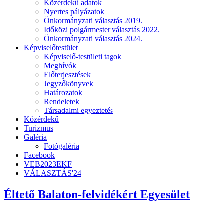
Közérdekű adatok
Nyertes pályázatok
Önkormányzati választás 2019.
Időközi polgármester választás 2022.
Önkormányzati választás 2024.
Képviselőtestület
Képviselő-testületi tagok
Meghívók
Előterjesztések
Jegyzőkönyvek
Határozatok
Rendeletek
Társadalmi egyeztetés
Közérdekű
Turizmus
Galéria
Fotógaléria
Facebook
VEB2023EKF
VÁLASZTÁS'24
Éltető Balaton-felvidékért Egyesület