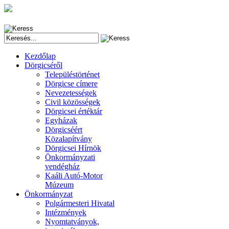
Kezdőlap
Dörgicséről
Településtörténet
Dörgicse címere
Nevezetességek
Civil közösségek
Dörgicsei értéktár
Egyházak
Dörgicséért
Közalapítvány
Dörgicsei Hírnök
Önkormányzati
vendégház
Kaáli Autó-Motor
Múzeum
Önkormányzat
Polgármesteri Hivatal
Intézmények
Nyomtatványok,