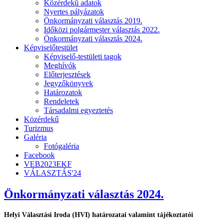
Közérdekű adatok
Nyertes pályázatok
Önkormányzati választás 2019.
Időközi polgármester választás 2022.
Önkormányzati választás 2024.
Képviselőtestület
Képviselő-testületi tagok
Meghívók
Előterjesztések
Jegyzőkönyvek
Határozatok
Rendeletek
Társadalmi egyeztetés
Közérdekű
Turizmus
Galéria
Fotógaléria
Facebook
VEB2023EKF
VÁLASZTÁS'24
Önkormányzati választás 2024.
Helyi Választási Iroda (HVI) határozatai valamint tájékoztatói