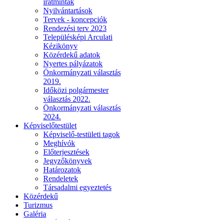
iratminták
Nyilvántartások
Tervek - koncepciók
Rendezési terv 2023
Településképi Arculati
Kézikönyv
Közérdekű adatok
Nyertes pályázatok
Önkormányzati választás
2019.
Időközi polgármester
választás 2022.
Önkormányzati választás
2024.
Képviselőtestület
Képviselő-testületi tagok
Meghívók
Előterjesztések
Jegyzőkönyvek
Határozatok
Rendeletek
Társadalmi egyeztetés
Közérdekű
Turizmus
Galéria