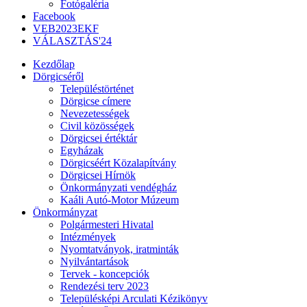
Fotógaléria
Facebook
VEB2023EKF
VÁLASZTÁS'24
Kezdőlap
Dörgicséről
Településtörténet
Dörgicse címere
Nevezetességek
Civil közösségek
Dörgicsei értéktár
Egyházak
Dörgicséért Közalapítvány
Dörgicsei Hírnök
Önkormányzati vendégház
Kaáli Autó-Motor Múzeum
Önkormányzat
Polgármesteri Hivatal
Intézmények
Nyomtatványok, iratminták
Nyilvántartások
Tervek - koncepciók
Rendezési terv 2023
Településképi Arculati Kézikönyv