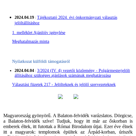
2024.04.19
:
Tájékoztató 2024. évi önkormányzati választás
jelöltállításhoz
1. melléklet Ajánlóív igénylése
Meghatalmazás minta
Nyilatkozat külföldi támogatásról
2024.04.04
:
3/2024 (IV. 4) vezetői közlemény - Polgármesterjelölt
állításához szükséges ajánlások számának meghatározása
Választási füzetek 217 - Jelölteknek és jelölő szervezeteknek
Magyarország gyönyörű. A Balaton-felvidék varázslatos. Dörgicse,
a Balaton-felvidék szíve! Tudjuk, hogy itt már az őskorban is
emberek éltek, itt futottak a Római Birodalom útjai. Ezer éve élnek
itt a magyarok: templomok épültek az Árpád-korban, úriszék