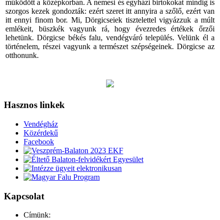
működött a középkorban. A nemesi és egyházi birtokokat mindig is
szorgos kezek gondozták: ezért szeret itt annyira a szőlő, ezért van
itt ennyi finom bor. Mi, Dörgicseiek tisztelettel vigyázzuk a múlt
emlékeit, büszkék vagyunk rá, hogy évezredes értékek őrzői
lehetünk. Dörgicse békés falu, vendégváró település. Velünk él a
történelem, részei vagyunk a természet szépségeinek. Dörgicse az
otthonunk.
Hasznos linkek
Vendégház
Közérdekű
Facebook
Kapcsolat
Címünk: