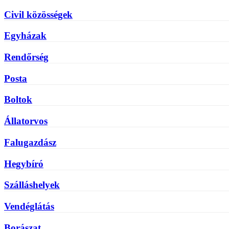
Civil közösségek
Egyházak
Rendőrség
Posta
Boltok
Állatorvos
Falugazdász
Hegybíró
Szálláshelyek
Vendéglátás
Borászat