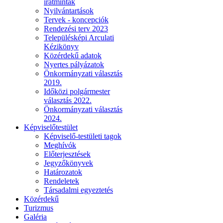
iratminták
Nyilvántartások
Tervek - koncepciók
Rendezési terv 2023
Településképi Arculati
Kézikönyv
Közérdekű adatok
Nyertes pályázatok
Önkormányzati választás
2019.
Időközi polgármester
választás 2022.
Önkormányzati választás
2024.
Képviselőtestület
Képviselő-testületi tagok
Meghívók
Előterjesztések
Jegyzőkönyvek
Határozatok
Rendeletek
Társadalmi egyeztetés
Közérdekű
Turizmus
Galéria