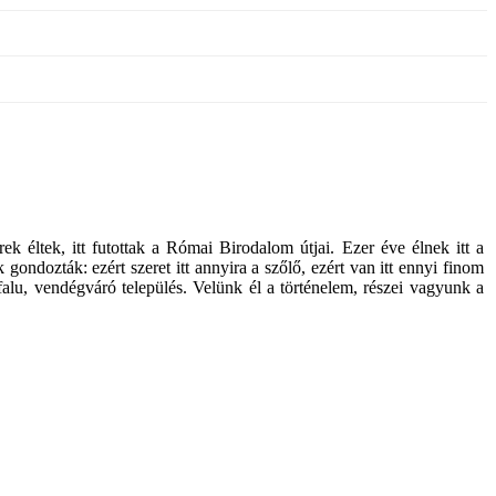
k éltek, itt futottak a Római Birodalom útjai. Ezer éve élnek itt a
dozták: ezért szeret itt annyira a szőlő, ezért van itt ennyi finom
falu, vendégváró település. Velünk él a történelem, részei vagyunk a