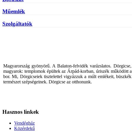
Műemlék
Szolgáltatók
Magyarország gyönyörű. A Balaton-felvidék varázslatos. Dörgicse, a
magyarok: templomok épültek az Árpád-korban, úriszék működött a kö
bor. Mi, Dörgicseiek tisztelettel vigyázzuk a múlt emlékeit, büszké
természet szépségeinek. Dörgicse az otthonunk.
Hasznos linkek
Vendégház
Közérdekű