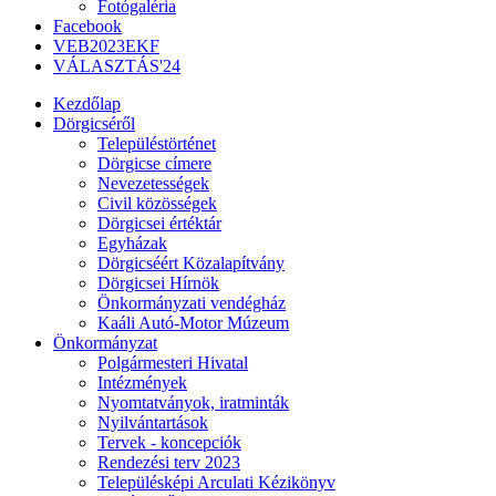
Fotógaléria
Facebook
VEB2023EKF
VÁLASZTÁS'24
Kezdőlap
Dörgicséről
Településtörténet
Dörgicse címere
Nevezetességek
Civil közösségek
Dörgicsei értéktár
Egyházak
Dörgicséért Közalapítvány
Dörgicsei Hírnök
Önkormányzati vendégház
Kaáli Autó-Motor Múzeum
Önkormányzat
Polgármesteri Hivatal
Intézmények
Nyomtatványok, iratminták
Nyilvántartások
Tervek - koncepciók
Rendezési terv 2023
Településképi Arculati Kézikönyv