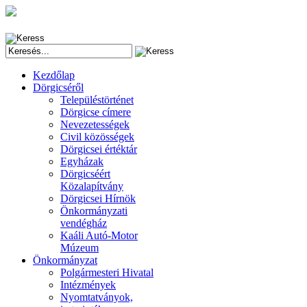
Kezdőlap
Dörgicséről
Településtörténet
Dörgicse címere
Nevezetességek
Civil közösségek
Dörgicsei értéktár
Egyházak
Dörgicséért
Közalapítvány
Dörgicsei Hírnök
Önkormányzati
vendégház
Kaáli Autó-Motor
Múzeum
Önkormányzat
Polgármesteri Hivatal
Intézmények
Nyomtatványok,