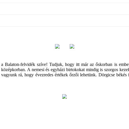
 Balaton-felvidék szíve! Tudjuk, hogy itt már az őskorban is embere
zépkorban. A nemesi és egyházi birtokokat mindig is szorgos kezek gon
k vagyunk rá, hogy évezredes értékek őrzői lehetünk. Dörgicse békés 