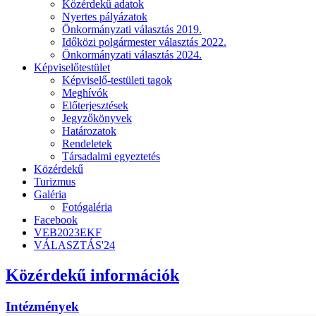
Közérdekű adatok
Nyertes pályázatok
Önkormányzati választás 2019.
Időközi polgármester választás 2022.
Önkormányzati választás 2024.
Képviselőtestület
Képviselő-testületi tagok
Meghívók
Előterjesztések
Jegyzőkönyvek
Határozatok
Rendeletek
Társadalmi egyeztetés
Közérdekű
Turizmus
Galéria
Fotógaléria
Facebook
VEB2023EKF
VÁLASZTÁS'24
Közérdekű információk
Intézmények