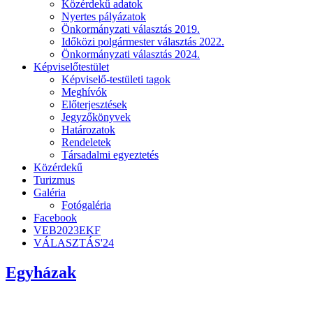
Közérdekű adatok
Nyertes pályázatok
Önkormányzati választás 2019.
Időközi polgármester választás 2022.
Önkormányzati választás 2024.
Képviselőtestület
Képviselő-testületi tagok
Meghívók
Előterjesztések
Jegyzőkönyvek
Határozatok
Rendeletek
Társadalmi egyeztetés
Közérdekű
Turizmus
Galéria
Fotógaléria
Facebook
VEB2023EKF
VÁLASZTÁS'24
Egyházak