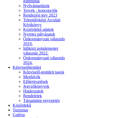
iratminták
Nyilvántartások
Tervek - koncepciók
Rendezési terv 2023
Településképi Arculati
Kézikönyv
Közérdekű adatok
Nyertes pályázatok
Önkormányzati választás
2019.
Időközi polgármester
választás 2022.
Önkormányzati választás
2024.
Képviselőtestület
Képviselő-testületi tagok
Meghívók
Előterjesztések
Jegyzőkönyvek
Határozatok
Rendeletek
Társadalmi egyeztetés
Közérdekű
Turizmus
Galéria