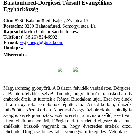
Balatonfüred-Dörgicsei Társult Evangélikus
Egyházközség
Cím:
8230 Balatonfüred, Bajcsy-Zs. utca 15.
Postacím:
8230 Balatonfüred, Somogyi utca 4/a.
Kapcsolattartó:
Gabnai Sándor lelkész
Telefon:
(+36 20) 824-6902
E-mail:
Honlap:
-
Miserend:
-
Magyarország gyönyörű. A Balaton-felvidék varázslatos. Dörgicse,
a Balaton-felvidék szíve! Tudjuk, hogy itt már az őskorban is
emberek éltek, itt futottak a Római Birodalom útjai. Ezer éve élnek
itt a magyarok: templomok épültek az Árpád-korban, úriszék
működött a középkorban. A nemesi és egyházi birtokokat mindig is
szorgos kezek gondozták: ezért szeret itt annyira a szőlő, ezért van
itt ennyi finom bor. Mi, Dörgicseiek tisztelettel vigyázzuk a múlt
emlékeit, büszkék vagyunk rá, hogy évezredes értékek őrzői
lehetünk. Dörgicse békés falu, vendégváró település. Velünk él a