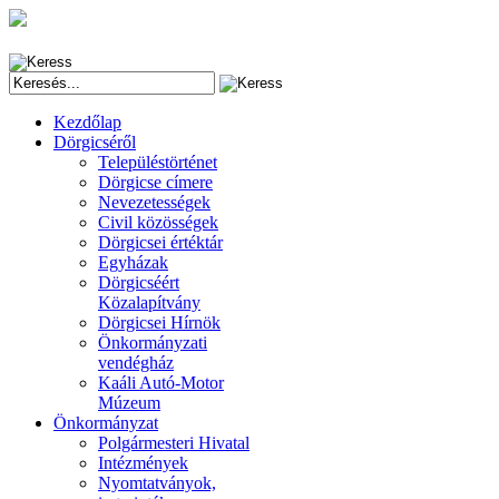
Kezdőlap
Dörgicséről
Településtörténet
Dörgicse címere
Nevezetességek
Civil közösségek
Dörgicsei értéktár
Egyházak
Dörgicséért
Közalapítvány
Dörgicsei Hírnök
Önkormányzati
vendégház
Kaáli Autó-Motor
Múzeum
Önkormányzat
Polgármesteri Hivatal
Intézmények
Nyomtatványok,