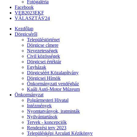
Fotógaléria
Facebook
VEB2023EKF
VÁLASZTÁS'24
Kezdőlap
Dörgicséről
Településtörténet
Dörgicse címere
Nevezetességek
Civil közösségek
Dörgicsei értéktár
Egyházak
Dörgicséért Közalapítvány
Dörgicsei Hírnök
Önkormányzati vendégház
Kaáli Autó-Motor Múzeum
Önkormányzat
Polgármesteri Hivatal
Intézmények
Nyomtatványok, iratminták
Nyilvántartások
Tervek - koncepciók
Rendezési terv 2023
Településképi Arculati Kézikönyv