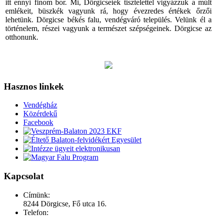
itt ennyi finom bor. Mi, Dörgicseiek tisztelettel vigyázzuk a múlt
emlékeit, büszkék vagyunk rá, hogy évezredes értékek őrzői
lehetünk. Dörgicse békés falu, vendégváró település. Velünk él a
történelem, részei vagyunk a természet szépségeinek. Dörgicse az
otthonunk.
Hasznos linkek
Vendégház
Közérdekű
Facebook
Kapcsolat
Címünk:
8244 Dörgicse, Fő utca 16.
Telefon: