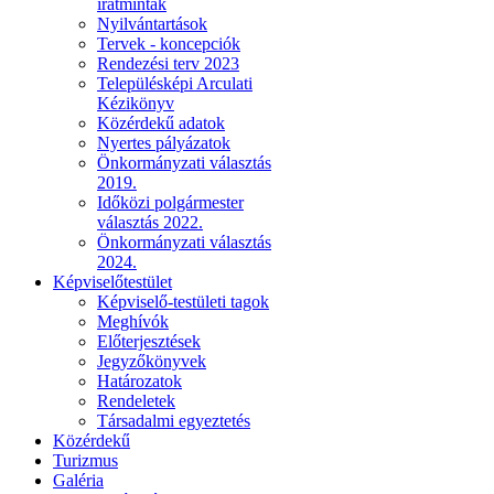
iratminták
Nyilvántartások
Tervek - koncepciók
Rendezési terv 2023
Településképi Arculati
Kézikönyv
Közérdekű adatok
Nyertes pályázatok
Önkormányzati választás
2019.
Időközi polgármester
választás 2022.
Önkormányzati választás
2024.
Képviselőtestület
Képviselő-testületi tagok
Meghívók
Előterjesztések
Jegyzőkönyvek
Határozatok
Rendeletek
Társadalmi egyeztetés
Közérdekű
Turizmus
Galéria