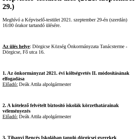
29.)
Meghívó a Képviselő-testület 2021. szeptember 29-én (szerdán)
16:00 órakor tartandó ülésére.
Az ülés helye
: Dörgicse Község Önkormányzata Tanácsterme -
Dörgicse, Fő utca 16.
1. Az önkormányzat 2021. évi költségvetés II. módosításának
elfogadása
Előadó:
Deák Attila alpolgármester
2. A kötelező felvételt biztosító iskolák körzethatárainak
véleményezés
Előadó:
Deák Attila alpolgármester
3. Tihanyi Bencés Iskolában tanuló dörgicsei gyerekek