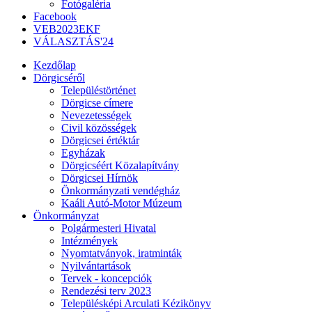
Fotógaléria
Facebook
VEB2023EKF
VÁLASZTÁS'24
Kezdőlap
Dörgicséről
Településtörténet
Dörgicse címere
Nevezetességek
Civil közösségek
Dörgicsei értéktár
Egyházak
Dörgicséért Közalapítvány
Dörgicsei Hírnök
Önkormányzati vendégház
Kaáli Autó-Motor Múzeum
Önkormányzat
Polgármesteri Hivatal
Intézmények
Nyomtatványok, iratminták
Nyilvántartások
Tervek - koncepciók
Rendezési terv 2023
Településképi Arculati Kézikönyv