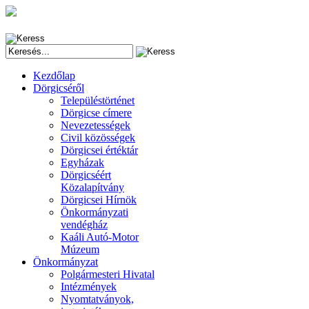
Kezdőlap
Dörgicséről
Településtörténet
Dörgicse címere
Nevezetességek
Civil közösségek
Dörgicsei értéktár
Egyházak
Dörgicséért
Közalapítvány
Dörgicsei Hírnök
Önkormányzati
vendégház
Kaáli Autó-Motor
Múzeum
Önkormányzat
Polgármesteri Hivatal
Intézmények
Nyomtatványok,