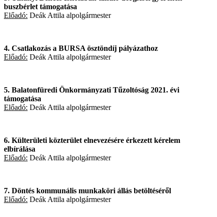
buszbérlet támogatása
Előadó:
Deák Attila alpolgármester
4. Csatlakozás a BURSA ösztöndíj pályázathoz
Előadó:
Deák Attila alpolgármester
5. Balatonfüredi Önkormányzati Tűzoltóság 2021. évi
támogatása
Előadó:
Deák Attila alpolgármester
6. Külterületi közterület elnevezésére érkezett kérelem
elbírálása
Előadó:
Deák Attila alpolgármester
7. Döntés kommunális munkaköri állás betöltéséről
Előadó:
Deák Attila alpolgármester