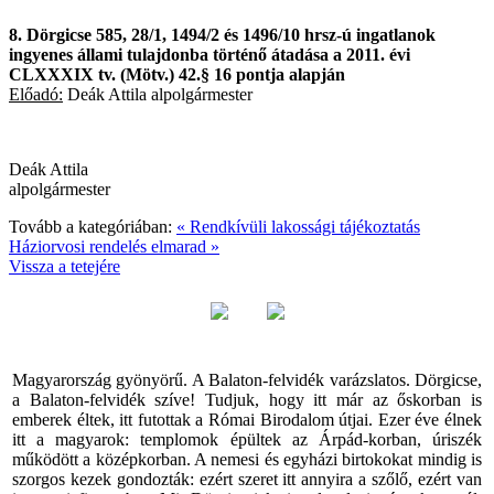
8. Dörgicse 585, 28/1, 1494/2 és 1496/10 hrsz-ú ingatlanok
ingyenes állami tulajdonba történő átadása a 2011. évi
CLXXXIX tv. (Mötv.) 42.§ 16 pontja alapján
Előadó:
Deák Attila alpolgármester
Deák Attila
alpolgármester
Tovább a kategóriában:
« Rendkívüli lakossági tájékoztatás
Háziorvosi rendelés elmarad »
Vissza a tetejére
Magyarország gyönyörű. A Balaton-felvidék varázslatos. Dörgicse,
a Balaton-felvidék szíve! Tudjuk, hogy itt már az őskorban is
emberek éltek, itt futottak a Római Birodalom útjai. Ezer éve élnek
itt a magyarok: templomok épültek az Árpád-korban, úriszék
működött a középkorban. A nemesi és egyházi birtokokat mindig is
szorgos kezek gondozták: ezért szeret itt annyira a szőlő, ezért van