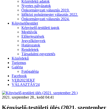
Közérdekű adatok
Nyertes pályázatok
Önkormányzati választás 2019.
Időközi polgármester választás 2022.
Önkormányzati választás 2024.
Képviselőtestület
Képviselő-testületi tagok
Meghívók
Előterjesztések
Jegyzőkönyvek
Határozatok
Rendeletek
Társadalmi egyeztetés
Közérdekű
Turizmus
Galéria
Fotógaléria
Facebook
VEB2023EKF
VÁLASZTÁS'24
2021. szeptember 28., kedd 04:41
Képviselő-testületi ülés (2021. szeptember