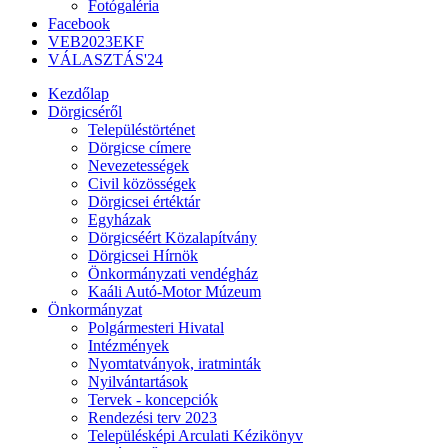
Fotógaléria
Facebook
VEB2023EKF
VÁLASZTÁS'24
Kezdőlap
Dörgicséről
Településtörténet
Dörgicse címere
Nevezetességek
Civil közösségek
Dörgicsei értéktár
Egyházak
Dörgicséért Közalapítvány
Dörgicsei Hírnök
Önkormányzati vendégház
Kaáli Autó-Motor Múzeum
Önkormányzat
Polgármesteri Hivatal
Intézmények
Nyomtatványok, iratminták
Nyilvántartások
Tervek - koncepciók
Rendezési terv 2023
Településképi Arculati Kézikönyv