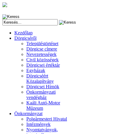
Kezdőlap
Dörgicséről
Településtörténet
Dörgicse címere
Nevezetességek
Civil közösségek
Dörgicsei értéktár
Egyházak
Dörgicséért
Közalapítvány
Dörgicsei Hírnök
Önkormányzati
vendégház
Kaáli Autó-Motor
Múzeum
Önkormányzat
Polgármesteri Hivatal
Intézmények
Nyomtatványok,