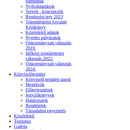
iratminták
Nyilvántartások
Tervek - koncepciók
Rendezési terv 2023
Településképi Arculati
Kézikönyv
Közérdekű adatok
Nyertes pályázatok
Önkormányzati választás
2019.
Időközi polgármester
választás 2022.
Önkormányzati választás
2024.
Képviselőtestület
Képviselő-testületi tagok
Meghívók
Előterjesztések
Jegyzőkönyvek
Határozatok
Rendeletek
Társadalmi egyeztetés
Közérdekű
Turizmus
Galéria