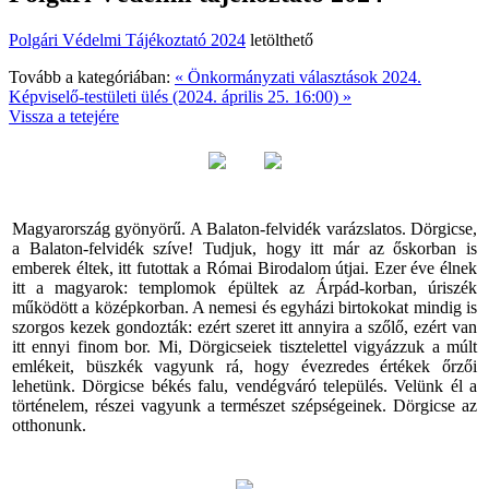
Polgári Védelmi Tájékoztató 2024
letölthető
Tovább a kategóriában:
« Önkormányzati választások 2024.
Képviselő-testületi ülés (2024. április 25. 16:00) »
Vissza a tetejére
Magyarország gyönyörű. A Balaton-felvidék varázslatos. Dörgicse,
a Balaton-felvidék szíve! Tudjuk, hogy itt már az őskorban is
emberek éltek, itt futottak a Római Birodalom útjai. Ezer éve élnek
itt a magyarok: templomok épültek az Árpád-korban, úriszék
működött a középkorban. A nemesi és egyházi birtokokat mindig is
szorgos kezek gondozták: ezért szeret itt annyira a szőlő, ezért van
itt ennyi finom bor. Mi, Dörgicseiek tisztelettel vigyázzuk a múlt
emlékeit, büszkék vagyunk rá, hogy évezredes értékek őrzői
lehetünk. Dörgicse békés falu, vendégváró település. Velünk él a
történelem, részei vagyunk a természet szépségeinek. Dörgicse az
otthonunk.