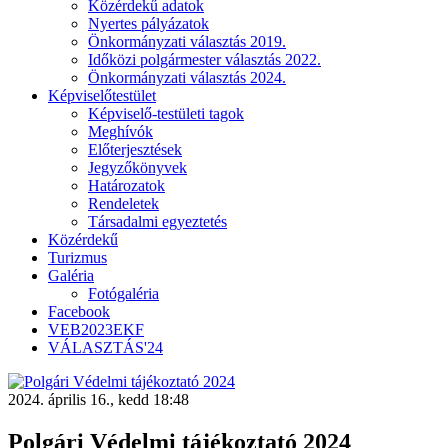
Közérdekű adatok
Nyertes pályázatok
Önkormányzati választás 2019.
Időközi polgármester választás 2022.
Önkormányzati választás 2024.
Képviselőtestület
Képviselő-testületi tagok
Meghívók
Előterjesztések
Jegyzőkönyvek
Határozatok
Rendeletek
Társadalmi egyeztetés
Közérdekű
Turizmus
Galéria
Fotógaléria
Facebook
VEB2023EKF
VÁLASZTÁS'24
2024. április 16., kedd 18:48
Polgári Védelmi tájékoztató 2024