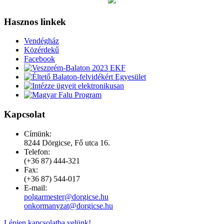
Hasznos linkek
Vendégház
Közérdekű
Facebook
Kapcsolat
Címünk:
8244 Dörgicse, Fő utca 16.
Telefon:
(+36 87) 444-321
Fax:
(+36 87) 544-017
E-mail:
Lépjen kapcsolatba velünk!