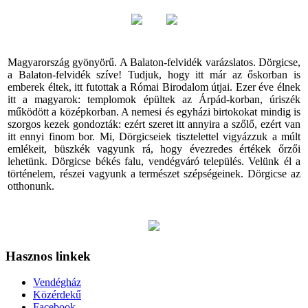
Magyarország gyönyörű. A Balaton-felvidék varázslatos. Dörgicse,
a Balaton-felvidék szíve! Tudjuk, hogy itt már az őskorban is
emberek éltek, itt futottak a Római Birodalom útjai. Ezer éve élnek
itt a magyarok: templomok épültek az Árpád-korban, úriszék
működött a középkorban. A nemesi és egyházi birtokokat mindig is
szorgos kezek gondozták: ezért szeret itt annyira a szőlő, ezért van
itt ennyi finom bor. Mi, Dörgicseiek tisztelettel vigyázzuk a múlt
emlékeit, büszkék vagyunk rá, hogy évezredes értékek őrzői
lehetünk. Dörgicse békés falu, vendégváró település. Velünk él a
történelem, részei vagyunk a természet szépségeinek. Dörgicse az
otthonunk.
Hasznos linkek
Vendégház
Közérdekű
Facebook