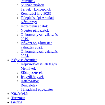
iratminták
Nyilvántartások
Tervek - koncepciók
Rendezési terv 2023
Településképi Arculati
Kézikönyv
Közérdekű adatok
Nyertes pályázatok
Önkormányzati választás
2019.
Időközi polgármester
választás 2022.
Önkormányzati választás
2024.
Képviselőtestület
Képviselő-testületi tagok
Meghívók
Előterjesztések
Jegyzőkönyvek
Határozatok
Rendeletek
Társadalmi egyeztetés
Közérdekű
Turizmus
Galéria