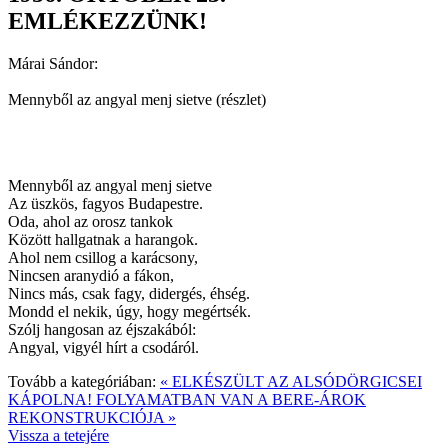
EMLÉKEZZÜNK!
Márai Sándor:
Mennyből az angyal menj sietve (részlet)
Mennyből az angyal menj sietve
Az üszkös, fagyos Budapestre.
Oda, ahol az orosz tankok
Között hallgatnak a harangok.
Ahol nem csillog a karácsony,
Nincsen aranydió a fákon,
Nincs más, csak fagy, didergés, éhség.
Mondd el nekik, úgy, hogy megértsék.
Szólj hangosan az éjszakából:
Angyal, vigyél hírt a csodáról.
Tovább a kategóriában:
« ELKÉSZÜLT AZ ALSÓDÖRGICSEI
KÁPOLNA!
FOLYAMATBAN VAN A BERE-ÁROK
REKONSTRUKCIÓJA »
Vissza a tetejére