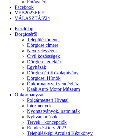
Fotógaléria
Facebook
VEB2023EKF
VÁLASZTÁS'24
Kezdőlap
Dörgicséről
Településtörténet
Dörgicse címere
Nevezetességek
Civil közösségek
Dörgicsei értéktár
Egyházak
Dörgicséért Közalapítvány
Dörgicsei Hírnök
Önkormányzati vendégház
Kaáli Autó-Motor Múzeum
Önkormányzat
Polgármesteri Hivatal
Intézmények
Nyomtatványok, iratminták
Nyilvántartások
Tervek - koncepciók
Rendezési terv 2023
Településképi Arculati Kézikönyv