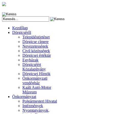
Kezdőlap
Dörgicséről
Településtörténet
Dörgicse címere
Nevezetességek
Civil közösségek
Dörgicsei értéktár
Egyházak
Dörgicséért
Közalapítvány
Dörgicsei Hírnök
Önkormányzati
vendégház
Kaáli Autó-Motor
Múzeum
Önkormányzat
Polgármesteri Hivatal
Intézmények
Nyomtatványok,