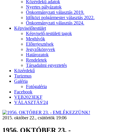
Közérdekű adatok
Nyertes pályázatok
Önkormányzati választás 2019.
Időközi polgármester választás 2022.
Önkormányzati választás 2024.
Képviselőtestület
Képviselő-testületi tagok
Meghívók
Előterjesztések
Jegyzőkönyvek
Határozatok
Rendeletek
Társadalmi egyeztetés
Közérdekű
Turizmus
Galéria
Fotógaléria
Facebook
VEB2023EKF
VÁLASZTÁS'24
2015. október 22., csütörtök 19:06
1956. OKTÓBER 23. -