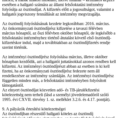
esetében a hallgató számára az állami felsőoktatási intézmény
folyósítja az ösztöndíjat. A kifizetés előtt a jogosultságot, valamint a
hallgatói jogviszony fennállását az intézmény megvizsgálja.
Az ösztöndíj folyósításának kezdete legkorábban: 2016. március.
Az önkormányzati ösztöndíjrész kifizetése a tavaszi félévben
március hónaptól, az őszi félévben október hónaptól, de legkésőbb a
felsőoktatási intézményhez történő átutalást követő első ösztöndíj-
kifizetéskor indul, majd a továbbiakban az ösztöndíjfizetés rendje
szerint történik.
Az intézményi ösztöndíjrész folyósítása március, illetve október
hónapban kezdődik, azt a hallgatói juttatásokkal azonos rendben kell
kifizetni. Az intézményi ösztöndíjrészt abban az esetben is ki kell
fizetni, ha az önkormányzati ösztöndíjrész fedezete nem áll
rendelkezésre az intézmény számláján. Az intézményi ösztöndíjrész
független minden más, a felsőoktatási intézményben folyósított
támogatástól.
Az elnyert ösztöndíjat közvetlen adó- és TB-járulékfizetési
kötelezettség nem terheli (lásd a személyi jövedelemadóról szóló
1995. évi CXVII. törvény 1. sz. melléklet 3.2.6. és 4.17. pontját).
9. A pályázók értesítési kötelezettségei
Az ösztöndíjban részesülő hallgató köteles az ösztöndíj