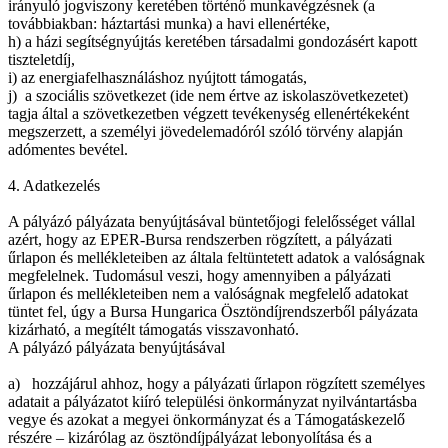
irányuló jogviszony keretében történő munkavégzésnek (a
továbbiakban: háztartási munka) a havi ellenértéke,
h) a házi segítségnyújtás keretében társadalmi gondozásért kapott
tiszteletdíj,
i) az energiafelhasználáshoz nyújtott támogatás,
j) a szociális szövetkezet (ide nem értve az iskolaszövetkezetet)
tagja által a szövetkezetben végzett tevékenység ellenértékeként
megszerzett, a személyi jövedelemadóról szóló törvény alapján
adómentes bevétel.
4. Adatkezelés
A pályázó pályázata benyújtásával büntetőjogi felelősséget vállal
azért, hogy az EPER-Bursa rendszerben rögzített, a pályázati
űrlapon és mellékleteiben az általa feltüntetett adatok a valóságnak
megfelelnek. Tudomásul veszi, hogy amennyiben a pályázati
űrlapon és mellékleteiben nem a valóságnak megfelelő adatokat
tüntet fel, úgy a Bursa Hungarica Ösztöndíjrendszerből pályázata
kizárható, a megítélt támogatás visszavonható.
A pályázó pályázata benyújtásával
a) hozzájárul ahhoz, hogy a pályázati űrlapon rögzített személyes
adatait a pályázatot kiíró települési önkormányzat nyilvántartásba
vegye és azokat a megyei önkormányzat és a Támogatáskezelő
részére – kizárólag az ösztöndíjpályázat lebonyolítása és a