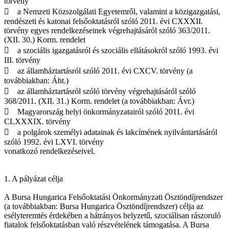
törvény
 a Nemzeti Közszolgálati Egyetemről, valamint a közigazgatási,
rendészeti és katonai felsőoktatásról szóló 2011. évi CXXXII.
törvény egyes rendelkezéseinek végrehajtásáról szóló 363/2011.
(XII. 30.) Korm. rendelet
 a szociális igazgatásról és szociális ellátásokról szóló 1993. évi
III. törvény
 az államháztartásról szóló 2011. évi CXCV. törvény (a
továbbiakban: Áht.)
 az államháztartásról szóló törvény végrehajtásáról szóló
368/2011. (XII. 31.) Korm. rendelet (a továbbiakban: Ávr.)
 Magyarország helyi önkormányzatairól szóló 2011. évi
CLXXXIX. törvény
 a polgárok személyi adatainak és lakcímének nyilvántartásáról
szóló 1992. évi LXVI. törvény
vonatkozó rendelkezéseivel.
1. A pályázat célja
A Bursa Hungarica Felsőoktatási Önkormányzati Ösztöndíjrendszer
(a továbbiakban: Bursa Hungarica Ösztöndíjrendszer) célja az
esélyteremtés érdekében a hátrányos helyzetű, szociálisan rászoruló
fiatalok felsőoktatásban való részvételének támogatása. A Bursa