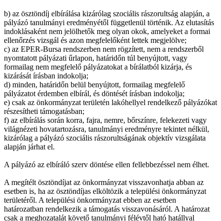
b) az ösztöndíj elbírálása kizárólag szociális rászorultság alapján, a
pályázó tanulmányi eredményétől függetlenül történik. Az elutasítás
indoklásaként nem jelölhetők meg olyan okok, amelyeket a formai
ellenőrzés vizsgál és azon megfelelőként lettek megjelölve;
c) az EPER-Bursa rendszerben nem rögzített, nem a rendszerből
nyomtatott pályázati űrlapon, határidőn túl benyújtott, vagy
formailag nem megfelelő pályázatokat a bírálatból kizárja, és
kizárását írásban indokolja;
d) minden, határidőn belül benyújtott, formailag megfelelő
pályázatot érdemben elbírál, és döntését írásban indokolja;
e) csak az önkormányzat területén lakóhellyel rendelkező pályázókat
részesítheti támogatásban;
f) az elbírálás során korra, fajra, nemre, bőrszínre, felekezeti vagy
világnézeti hovatartozásra, tanulmányi eredményre tekintet nélkül,
kizárólag a pályázó szociális rászorultságának objektív vizsgálata
alapján járhat el.
A pályázó az elbíráló szerv döntése ellen fellebbezéssel nem élhet.
A megítélt ösztöndíjat az önkormányzat visszavonhatja abban az
esetben is, ha az ösztöndíjas elköltözik a települési önkormányzat
területéről. A települési önkormányzat ebben az esetben
határozatban rendelkezik a támogatás visszavonásáról. A határozat
csak a meghozatalát követő tanulmányi félévtől ható hatállyal