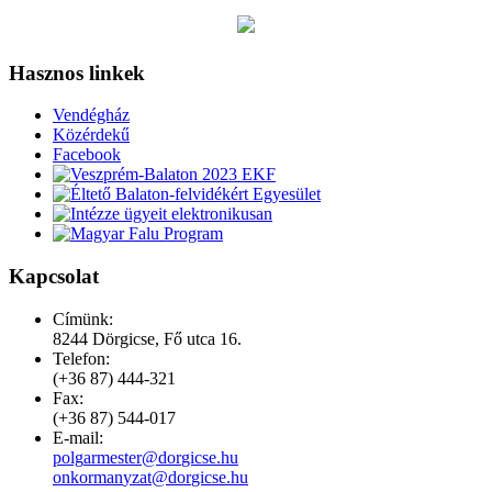
Hasznos linkek
Vendégház
Közérdekű
Facebook
Kapcsolat
Címünk:
8244 Dörgicse, Fő utca 16.
Telefon:
(+36 87) 444-321
Fax:
(+36 87) 544-017
E-mail: