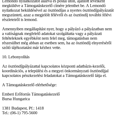
Lemondó nyilatkozatot aláírva és postai úton, ajánlott levélként
megküldve a Támogatáskezelő címére jelenthet be. A Lemondó
nyilatkozat beküldésével az ösztöndíjas a nyertes ösztöndíjpályázatát
megszünteti, azaz a megjelölt félévről és az ösztöndíj további félévi
részleteiről is lemond.
Amennyiben megállapítást nyer, hogy a pályázó a pályázatban nem
a valóságnak megfelelő adatokat szolgáltatta vagy a pályázati
feltételeknek egyébként nem felel meg, támogatásban nem
részesülhet még abban az esetben sem, ha az ösztöndíj elnyeréséről
szóló tájékoztatást már kézhez vette.
10. Lebonyolítás
Az ösztöndíjpályázattal kapcsolatos központi adatbázis-kezelői,
koordinációs, a települési és a megyei önkormányzati ösztöndíjjal
kapcsolatos pénzkezelési feladatokat a Támogatáskezelő látja el.
A Támogatáskezelő elérhetősége:
Emberi Erőforrás Támogatáskezelő
Bursa Hungarica
1381 Budapest, Pf.: 1418
Tel.: (06-1) 795-5600