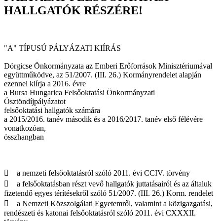
HALLGATÓK RÉSZÉRE!
"A" TÍPUSÚ PÁLYÁZATI KIÍRÁS
Dörgicse Önkormányzata az Emberi Erőforrások Minisztériumával
együttműködve, az 51/2007. (III. 26.) Kormányrendelet alapján
ezennel kiírja a 2016. évre
a Bursa Hungarica Felsőoktatási Önkormányzati
Ösztöndíjpályázatot
felsőoktatási hallgatók számára
a 2015/2016. tanév második és a 2016/2017. tanév első félévére
vonatkozóan,
összhangban
 a nemzeti felsőoktatásról szóló 2011. évi CCIV. törvény
 a felsőoktatásban részt vevő hallgatók juttatásairól és az általuk
fizetendő egyes térítésekről szóló 51/2007. (III. 26.) Korm. rendelet
 a Nemzeti Közszolgálati Egyetemről, valamint a közigazgatási,
rendészeti és katonai felsőoktatásról szóló 2011. évi CXXXII.