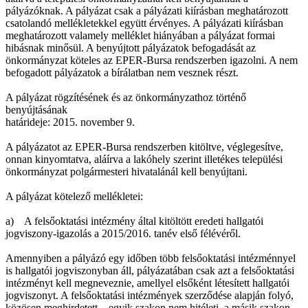
pályázóknak. A pályázat csak a pályázati kiírásban meghatározott
csatolandó mellékletekkel együtt érvényes. A pályázati kiírásban
meghatározott valamely melléklet hiányában a pályázat formai
hibásnak minősül. A benyújtott pályázatok befogadását az
önkormányzat köteles az EPER-Bursa rendszerben igazolni. A nem
befogadott pályázatok a bírálatban nem vesznek részt.
A pályázat rögzítésének és az önkormányzathoz történő
benyújtásának
határideje: 2015. november 9.
A pályázatot az EPER-Bursa rendszerben kitöltve, véglegesítve,
onnan kinyomtatva, aláírva a lakóhely szerint illetékes települési
önkormányzat polgármesteri hivatalánál kell benyújtani.
A pályázat kötelező mellékletei:
a) A felsőoktatási intézmény által kitöltött eredeti hallgatói
jogviszony-igazolás a 2015/2016. tanév első félévéről.
Amennyiben a pályázó egy időben több felsőoktatási intézménnyel
is hallgatói jogviszonyban áll, pályázatában csak azt a felsőoktatási
intézményt kell megneveznie, amellyel elsőként létesített hallgatói
jogviszonyt. A felsőoktatási intézmények szerződése alapján folyó,
közösen meghirdetett – egyik szakon nem hitéleti, a másik szakon