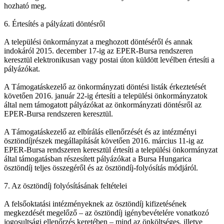
hozható meg.
6. Értesítés a pályázati döntésről
A települési önkormányzat a meghozott döntéséről és annak
indokáról 2015. december 17-ig az EPER-Bursa rendszeren
keresztül elektronikusan vagy postai úton küldött levélben értesíti a
pályázókat.
A Támogatáskezelő az önkormányzati döntési listák érkeztetését
követően 2016. január 22-ig értesíti a települési önkormányzatok
által nem támogatott pályázókat az önkormányzati döntésről az
EPER-Bursa rendszeren keresztül.
A Támogatáskezelő az elbírálás ellenőrzését és az intézményi
ösztöndíjrészek megállapítását követően 2016. március 11-ig az
EPER-Bursa rendszeren keresztül értesíti a települési önkormányzat
által támogatásban részesített pályázókat a Bursa Hungarica
ösztöndíj teljes összegéről és az ösztöndíj-folyósítás módjáról.
7. Az ösztöndíj folyósításának feltételei
A felsőoktatási intézményeknek az ösztöndíj kifizetésének
megkezdését megelőző – az ösztöndíj igénybevételére vonatkozó
jogosultsági ellenőrzés keretében – mind az önköltséges, illetve