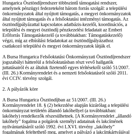
Hungarica Ösztöndíjrendszer többszintű támogatási rendszer,
amelynek pénzügyi fedezeteként három forrás szolgál: a települési
önkormányzatok által nyújtott támogatás, a megyei önkormányzatok
által nyújtott támogatás és a felsőoktatási intézményi támogatás. Az
ösztöndíjpályázattal kapcsolatos adatbázis-kezelői, koordinációs, a
települési és megyei ösztöndíj pénzkezelési feladatait az Emberi
Erőforrás Támogatáskezelő (a továbbiakban: Támogatáskezelő)
végzi, míg az elbírálási feladatokat az ösztöndíjpályázathoz
csatlakozó települési és megyei önkormányzatok látják el.
A Bursa Hungarica Felsőoktatási Önkormányzati Ösztöndíjrendszer
jogszabályi hátteréül a felsőoktatásban részt vevő hallgatók
juttatásairól és az általuk fizetendő egyes térítésekről szóló 51/2007.
(III. 26.) Kormányrendelet és a nemzeti felsőoktatásról szóló 2011.
évi CCIV. törvény szolgál.
2. A pályázók köre
A Bursa Hungarica Ösztöndíjban az 51/2007. (III. 26.)
Kormányrendelet 18. § (2) bekezdése alapján kizárólag a települési
önkormányzat területén állandó lakóhellyel (a továbbiakban:
lakóhely) rendelkezők részesülhetnek. [A Kormányrendelet „állandó
lakóhely” fogalma a polgárok személyi adatainak és lakcímének
nyilvántartásáról szóló 1992. évi LXVI. törvény „lakóhely”
fogalmának feleltethető meg, amelyet a pályázó a lakcímkártyájával