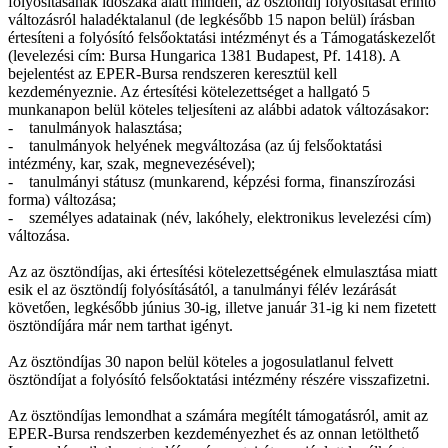
folyósításának időszaka alatt minden, az ösztöndíj folyósítását érintő
változásról haladéktalanul (de legkésőbb 15 napon belül) írásban
értesíteni a folyósító felsőoktatási intézményt és a Támogatáskezelőt
(levelezési cím: Bursa Hungarica 1381 Budapest, Pf. 1418). A
bejelentést az EPER-Bursa rendszeren keresztül kell
kezdeményeznie. Az értesítési kötelezettséget a hallgató 5
munkanapon belül köteles teljesíteni az alábbi adatok változásakor:
- tanulmányok halasztása;
- tanulmányok helyének megváltozása (az új felsőoktatási
intézmény, kar, szak, megnevezésével);
- tanulmányi státusz (munkarend, képzési forma, finanszírozási
forma) változása;
- személyes adatainak (név, lakóhely, elektronikus levelezési cím)
változása.
Az az ösztöndíjas, aki értesítési kötelezettségének elmulasztása miatt
esik el az ösztöndíj folyósításától, a tanulmányi félév lezárását
követően, legkésőbb június 30-ig, illetve január 31-ig ki nem fizetett
ösztöndíjára már nem tarthat igényt.
Az ösztöndíjas 30 napon belül köteles a jogosulatlanul felvett
ösztöndíjat a folyósító felsőoktatási intézmény részére visszafizetni.
Az ösztöndíjas lemondhat a számára megítélt támogatásról, amit az
EPER-Bursa rendszerben kezdeményezhet és az onnan letölthető