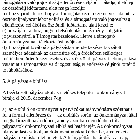
támogatásra való jogosultság ellenőrzése céljából – átadja, illetőleg
az ösztöndíj időtartama alatt maga kezelje;
b) hozzájárul ahhoz, hogy a Támogatáskezelő személyes adatait az
ösztöndíjpályázat lebonyolítása és a támogatásra való jogosultság
ellenőrzése céljából az ösztöndíj időtartama alatt kezelje;
c) hozzájárul ahhoz, hogy a felsőoktatási intézmény hallgatói
jogviszonyáról a Támogatáskezelőnek, illetve a támogató
önkormányzatnak tájékoztatást nyújtson;
d) hozzájárul továbbá a pályázáskor rendelkezésre bocsátott
személyes adatainak az azonosítás célja érdekében szükséges
mértékben történő kezeléséhez és az ösztöndíjpályázat lebonyolítása,
valamint a támogatásra való jogosultság ellenőrzése céljából történő
továbbításához.
5. A pályázat elbírálása
A beérkezett pályázatokat az illetékes települési önkormányzat
bírálja el 2015. december 7-ig:
a) az elbíráló önkormányzat a pályázókat hiánypótlásra szólíthatja
fel a formai ellenőrzés és az elbírálás során, az önkormányzat által
meghatározott határidőben, amely azonban nem lépheti túl a
pályázatok önkormányzati elbírálási határidejét. Az önkormányzat
hiánypótlást csak olyan dokumentumokra kérhet be, amelyeket a
pályázati kiírásban feltüntetett. A hiánypótlási határidő: ….. nap;