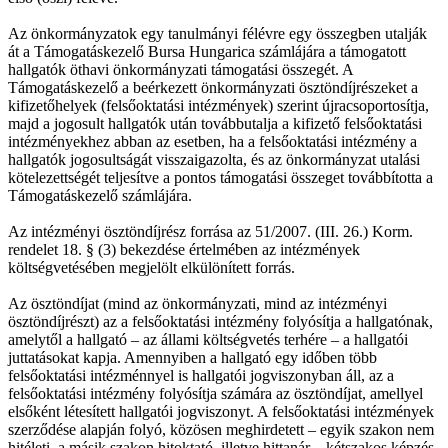
Az önkormányzatok egy tanulmányi félévre egy összegben utalják
át a Támogatáskezelő Bursa Hungarica számlájára a támogatott
hallgatók öthavi önkormányzati támogatási összegét. A
Támogatáskezelő a beérkezett önkormányzati ösztöndíjrészeket a
kifizetőhelyek (felsőoktatási intézmények) szerint újracsoportosítja,
majd a jogosult hallgatók után továbbutalja a kifizető felsőoktatási
intézményekhez abban az esetben, ha a felsőoktatási intézmény a
hallgatók jogosultságát visszaigazolta, és az önkormányzat utalási
kötelezettségét teljesítve a pontos támogatási összeget továbbította a
Támogatáskezelő számlájára.
Az intézményi ösztöndíjrész forrása az 51/2007. (III. 26.) Korm.
rendelet 18. § (3) bekezdése értelmében az intézmények
költségvetésében megjelölt elkülönített forrás.
Az ösztöndíjat (mind az önkormányzati, mind az intézményi
ösztöndíjrészt) az a felsőoktatási intézmény folyósítja a hallgatónak,
amelytől a hallgató – az állami költségvetés terhére – a hallgatói
juttatásokat kapja. Amennyiben a hallgató egy időben több
felsőoktatási intézménnyel is hallgatói jogviszonyban áll, az a
felsőoktatási intézmény folyósítja számára az ösztöndíjat, amellyel
elsőként létesített hallgatói jogviszonyt. A felsőoktatási intézmények
szerződése alapján folyó, közösen meghirdetett – egyik szakon nem
hitéleti, a másik szakon hitoktató, illetve hittanár – kétszakos képzés