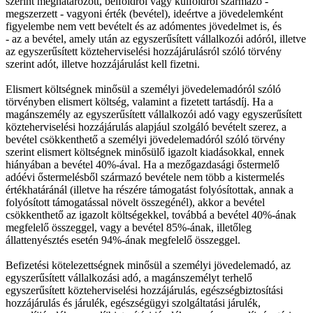
szerint meghatározott, belföldről vagy külföldről származó -
megszerzett - vagyoni érték (bevétel), ideértve a jövedelemként
figyelembe nem vett bevételt és az adómentes jövedelmet is, és
- az a bevétel, amely után az egyszerűsített vállalkozói adóról, illetve
az egyszerűsített közteherviselési hozzájárulásról szóló törvény
szerint adót, illetve hozzájárulást kell fizetni.
Elismert költségnek minősül a személyi jövedelemadóról szóló
törvényben elismert költség, valamint a fizetett tartásdíj. Ha a
magánszemély az egyszerűsített vállalkozói adó vagy egyszerűsített
közteherviselési hozzájárulás alapjául szolgáló bevételt szerez, a
bevétel csökkenthető a személyi jövedelemadóról szóló törvény
szerint elismert költségnek minősülő igazolt kiadásokkal, ennek
hiányában a bevétel 40%-ával. Ha a mezőgazdasági őstermelő
adóévi őstermelésből származó bevétele nem több a kistermelés
értékhatáránál (illetve ha részére támogatást folyósítottak, annak a
folyósított támogatással növelt összegénél), akkor a bevétel
csökkenthető az igazolt költségekkel, továbbá a bevétel 40%-ának
megfelelő összeggel, vagy a bevétel 85%-ának, illetőleg
állattenyésztés esetén 94%-ának megfelelő összeggel.
Befizetési kötelezettségnek minősül a személyi jövedelemadó, az
egyszerűsített vállalkozási adó, a magánszemélyt terhelő
egyszerűsített közteherviselési hozzájárulás, egészségbiztosítási
hozzájárulás és járulék, egészségügyi szolgáltatási járulék,