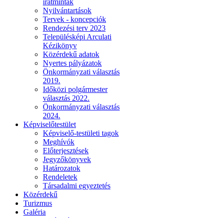
iratminták
Nyilvántartások
Tervek - koncepciók
Rendezési terv 2023
Településképi Arculati
Kézikönyv
Közérdekű adatok
Nyertes pályázatok
Önkormányzati választás
2019.
Időközi polgármester
választás 2022.
Önkormányzati választás
2024.
Képviselőtestület
Képviselő-testületi tagok
Meghívók
Előterjesztések
Jegyzőkönyvek
Határozatok
Rendeletek
Társadalmi egyeztetés
Közérdekű
Turizmus
Galéria