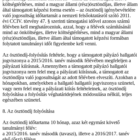
költségtérítéses, mind a magyar állami (rész)ösztöndíjas, illetve állam
által támogatott képzési forma esetén – az ösztöndíj igénybevételére
való jogosultság időtartamát a nemzeti felsőoktatásról szóló 2011.
évi CCIV. törvény 47. § szerinti támogatási idővel azonos számú
félévben kell meghatározniuk, azzal, hogy a félévek számításánál
mind az önköltséges, illetve költségtérítéses, mind a magyar állami
(rész)ösztöndíjas, illetve állam által támogatott képzési formában
folytatott tanulmányi időt figyelembe kell venni.
Az ösztöndíj-folyósítás feltétele, hogy a támogatott pályázó hallgatói
jogviszonya a 2015/2016. tanév második félévében megfeleljen a
pályázati kiírásnak. Amennyiben a támogatott pályázó hallgatói
jogviszonya nem felel meg a pályázati kiírásnak, a támogatott az
ösztöndíjra való jogosultságát az adott félévben elveszíti. Azokban a
hónapokban, amelyekben a hallgató hallgatói jogviszonya szünetel,
vagy nem felel meg a pályázati kiírás feltételeinek, az ösztöndíj
folyósítása a folyósítás véghatáridejének módosulása nélkül, teljes
egészében szünetel.
8. Az ösztöndíj folyósítása
Az ösztöndíj időtartama 10 hónap, azaz két egymást követő
tanulmányi félév:
a 2015/2016. tanév második (tavaszi), illetve a 2016/2017. tanév
első (őszi) féléve.