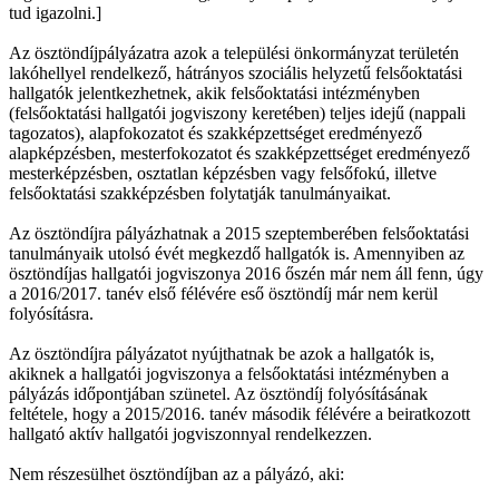
tud igazolni.]
Az ösztöndíjpályázatra azok a települési önkormányzat területén
lakóhellyel rendelkező, hátrányos szociális helyzetű felsőoktatási
hallgatók jelentkezhetnek, akik felsőoktatási intézményben
(felsőoktatási hallgatói jogviszony keretében) teljes idejű (nappali
tagozatos), alapfokozatot és szakképzettséget eredményező
alapképzésben, mesterfokozatot és szakképzettséget eredményező
mesterképzésben, osztatlan képzésben vagy felsőfokú, illetve
felsőoktatási szakképzésben folytatják tanulmányaikat.
Az ösztöndíjra pályázhatnak a 2015 szeptemberében felsőoktatási
tanulmányaik utolsó évét megkezdő hallgatók is. Amennyiben az
ösztöndíjas hallgatói jogviszonya 2016 őszén már nem áll fenn, úgy
a 2016/2017. tanév első félévére eső ösztöndíj már nem kerül
folyósításra.
Az ösztöndíjra pályázatot nyújthatnak be azok a hallgatók is,
akiknek a hallgatói jogviszonya a felsőoktatási intézményben a
pályázás időpontjában szünetel. Az ösztöndíj folyósításának
feltétele, hogy a 2015/2016. tanév második félévére a beiratkozott
hallgató aktív hallgatói jogviszonnyal rendelkezzen.
Nem részesülhet ösztöndíjban az a pályázó, aki: