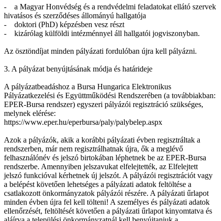
- a Magyar Honvédség és a rendvédelmi feladatokat ellátó szervek
hivatásos és szerződéses állományú hallgatója
- doktori (PhD) képzésben vesz részt
- kizárólag külföldi intézménnyel áll hallgatói jogviszonyban.
Az ösztöndíjat minden pályázati fordulóban újra kell pályázni.
3. A pályázat benyújtásának módja és határideje
A pályázatbeadáshoz a Bursa Hungarica Elektronikus
Pályázatkezelési és Együttműködési Rendszerében (a továbbiakban:
EPER-Bursa rendszer) egyszeri pályázói regisztráció szükséges,
melynek elérése:
https://www.eper.hu/eperbursa/paly/palybelep.aspx
Azok a pályázók, akik a korábbi pályázati évben regisztráltak a
rendszerben, már nem regisztrálhatnak újra, ők a meglévő
felhasználónév és jelszó birtokában léphetnek be az EPER-Bursa
rendszerbe. Amennyiben jelszavukat elfelejtették, az Elfelejtett
jelszó funkcióval kérhetnek új jelszót. A pályázói regisztrációt vagy
a belépést követően lehetséges a pályázati adatok feltöltése a
csatlakozott önkormányzatok pályázói részére. A pályázati űrlapot
minden évben újra fel kell tölteni! A személyes és pályázati adatok
ellenőrzését, feltöltését követően a pályázati űrlapot kinyomtatva és
aláírva a települési önkormányzatnál kell benyújtaniuk a