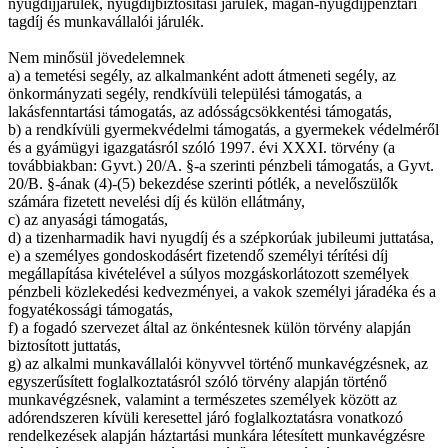
nyugdíjjárulék, nyugdíjbiztosítási járulék, magán-nyugdíjpénztári
tagdíj és munkavállalói járulék.
Nem minősül jövedelemnek
a) a temetési segély, az alkalmanként adott átmeneti segély, az
önkormányzati segély, rendkívüli települési támogatás, a
lakásfenntartási támogatás, az adósságcsökkentési támogatás,
b) a rendkívüli gyermekvédelmi támogatás, a gyermekek védelméről
és a gyámügyi igazgatásról szóló 1997. évi XXXI. törvény (a
továbbiakban: Gyvt.) 20/A. §-a szerinti pénzbeli támogatás, a Gyvt.
20/B. §-ának (4)-(5) bekezdése szerinti pótlék, a nevelőszülők
számára fizetett nevelési díj és külön ellátmány,
c) az anyasági támogatás,
d) a tizenharmadik havi nyugdíj és a szépkorúak jubileumi juttatása,
e) a személyes gondoskodásért fizetendő személyi térítési díj
megállapítása kivételével a súlyos mozgáskorlátozott személyek
pénzbeli közlekedési kedvezményei, a vakok személyi járadéka és a
fogyatékossági támogatás,
f) a fogadó szervezet által az önkéntesnek külön törvény alapján
biztosított juttatás,
g) az alkalmi munkavállalói könyvvel történő munkavégzésnek, az
egyszerűsített foglalkoztatásról szóló törvény alapján történő
munkavégzésnek, valamint a természetes személyek között az
adórendszeren kívüli keresettel járó foglalkoztatásra vonatkozó
rendelkezések alapján háztartási munkára létesített munkavégzésre