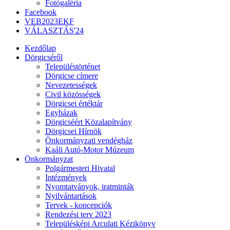
Fotógaléria
Facebook
VEB2023EKF
VÁLASZTÁS'24
Kezdőlap
Dörgicséről
Településtörténet
Dörgicse címere
Nevezetességek
Civil közösségek
Dörgicsei értéktár
Egyházak
Dörgicséért Közalapítvány
Dörgicsei Hírnök
Önkormányzati vendégház
Kaáli Autó-Motor Múzeum
Önkormányzat
Polgármesteri Hivatal
Intézmények
Nyomtatványok, iratminták
Nyilvántartások
Tervek - koncepciók
Rendezési terv 2023
Településképi Arculati Kézikönyv