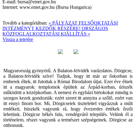
E-mail:
Internet: www.emet.gov.hu (Bursa Hungarica)
Tovább a kategóriában:
« PÁLYÁZAT FELSŐOKTATÁSI
INTÉZMÉNYT KEZDŐK RÉSZÉRE!
ORSZÁGOS
KÖZFOGLALKOZTATÁSI KIÁLLÍTÁS »
Vissza a tetejére
Magyarország gyönyörű. A Balaton-felvidék varázslatos. Dörgicse,
a Balaton-felvidék szíve! Tudjuk, hogy itt már az őskorban is
emberek éltek, itt futottak a Római Birodalom útjai. Ezer éve élnek
itt a magyarok: templomok épültek az Árpád-korban, úriszék
működött a középkorban. A nemesi és egyházi birtokokat mindig is
szorgos kezek gondozták: ezért szeret itt annyira a szőlő, ezért van
itt ennyi finom bor. Mi, Dörgicseiek tisztelettel vigyázzuk a múlt
emlékeit, büszkék vagyunk rá, hogy évezredes értékek őrzői
lehetünk. Dörgicse békés falu, vendégváró település. Velünk él a
történelem, részei vagyunk a természet szépségeinek. Dörgicse az
otthonunk.