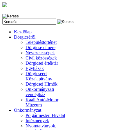
Kezdőlap
Dörgicséről
Településtörténet
Dörgicse címere
Nevezetességek
Civil közösségek
Dörgicsei értéktár
Egyházak
Dörgicséért
Közalapítvány
Dörgicsei Hírnök
Önkormányzati
vendégház
Kaáli Autó-Motor
Múzeum
Önkormányzat
Polgármesteri Hivatal
Intézmények
Nyomtatványok,