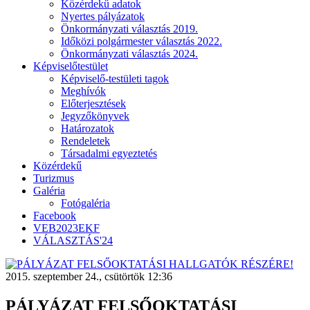
Közérdekű adatok
Nyertes pályázatok
Önkormányzati választás 2019.
Időközi polgármester választás 2022.
Önkormányzati választás 2024.
Képviselőtestület
Képviselő-testületi tagok
Meghívók
Előterjesztések
Jegyzőkönyvek
Határozatok
Rendeletek
Társadalmi egyeztetés
Közérdekű
Turizmus
Galéria
Fotógaléria
Facebook
VEB2023EKF
VÁLASZTÁS'24
2015. szeptember 24., csütörtök 12:36
PÁLYÁZAT FELSŐOKTATÁSI