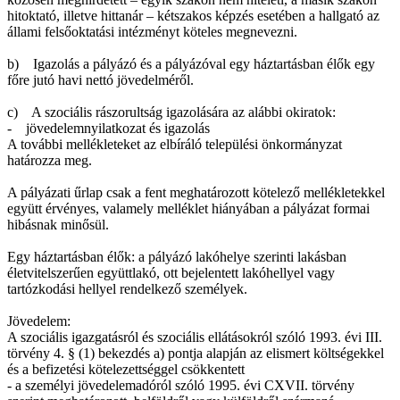
hitoktató, illetve hittanár – kétszakos képzés esetében a hallgató az
állami felsőoktatási intézményt köteles megnevezni.
b) Igazolás a pályázó és a pályázóval egy háztartásban élők egy
főre jutó havi nettó jövedelméről.
c) A szociális rászorultság igazolására az alábbi okiratok:
- jövedelemnyilatkozat és igazolás
A további mellékleteket az elbíráló települési önkormányzat
határozza meg.
A pályázati űrlap csak a fent meghatározott kötelező mellékletekkel
együtt érvényes, valamely melléklet hiányában a pályázat formai
hibásnak minősül.
Egy háztartásban élők: a pályázó lakóhelye szerinti lakásban
életvitelszerűen együttlakó, ott bejelentett lakóhellyel vagy
tartózkodási hellyel rendelkező személyek.
Jövedelem:
A szociális igazgatásról és szociális ellátásokról szóló 1993. évi III.
törvény 4. § (1) bekezdés a) pontja alapján az elismert költségekkel
és a befizetési kötelezettséggel csökkentett
- a személyi jövedelemadóról szóló 1995. évi CXVII. törvény